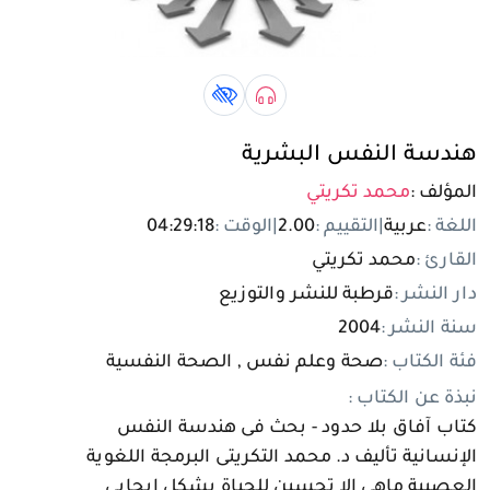
تسجيل الدخول
مستخدم جديد
صوتي book
كتاب لذوي الهمم book
هندسة النفس البشرية
المؤلف :
محمد تكريتي
اللغة :
عربية
|
التقييم :
2.00
|
الوقت :
04:29:18
القارئ :
محمد تكريتي
دار النشر :
قرطبة للنشر والتوزيع
سنة النشر :
2004
فئة الكتاب :
صحة وعلم نفس , الصحة النفسية
نبذة عن الكتاب :
كتاب آفاق بلا حدود - بحث فى هندسة النفس
الإنسانية تأليف د. محمد التكريتى البرمجة اللغوية
العصبية ماهي إلا تحسين للحياة بشكل إيجابي