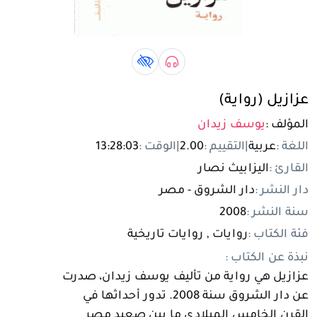
تسجيل الدخول
مستخدم جديد
صوتي book
كتاب لذوي الهمم book
عزازيل (رواية)
المؤلف :
يوسف زيدان
اللغة :
عربية
|
التقييم :
2.00
|
الوقت :
13:28:03
القارئ :
اليزابيث نصار
دار النشر :
دار الشروق - مصر
سنة النشر :
2008
فئة الكتاب :
روايات , روايات تاريخية
نبذة عن الكتاب :
عزازيل هي رواية من تأليف يوسف زيدان، صدرت
عن دار الشروق سنة 2008. تدور أحداثها في
القرن الخامس الميلادي ما بين صعيد مصر