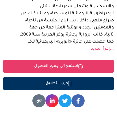
والإسكندرية وشمال سوريا، عقب تبني
الإمبراطورية الرومانية للمسيحية، وما تلا ذلك من
صراع مذهبي داخلي بين آباء الكنيسة من ناحية،
والمؤمنين الجدد والوثنية المتراجعة من جهة
ثانية. فازت الرواية بجائزة بوكر العربية سنة 2009،
كما حصلت على جائزة «أنوبى» البريطانية لأف
...إقرأ المزيد
استمع الى جميع الفصول
جرب التطبيق