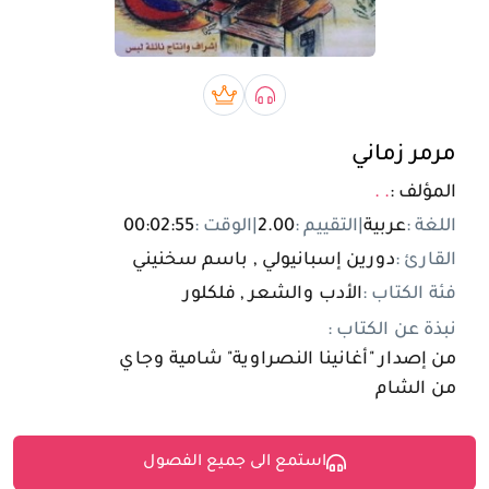
تسجيل الدخول
مستخدم جديد
صوتي book
بريميوم book
مرمر زماني
المؤلف :
. .
اللغة :
عربية
|
التقييم :
2.00
|
الوقت :
00:02:55
القارئ :
دورين إسبانيولي , باسم سخنيني
فئة الكتاب :
الأدب والشعر , فلكلور
نبذة عن الكتاب :
من إصدار "أغانينا النصراوية" شامية وجاي
من الشام
استمع الى جميع الفصول