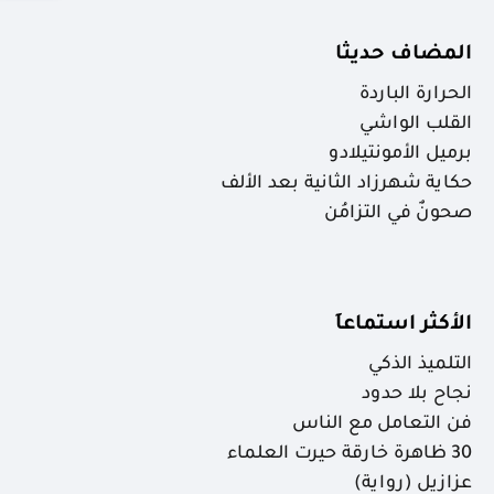
المضاف حديثا
الحرارة الباردة
القلب الواشي
برميل الأمونتيلادو
حكاية شهرزاد الثانية بعد الألف
صحونٌ في التزامُن
الأكثر استماعاَ
التلميذ الذكي
نجاح بلا حدود
فن التعامل مع الناس
30 ظاهرة خارقة حيرت العلماء
عزازيل (رواية)