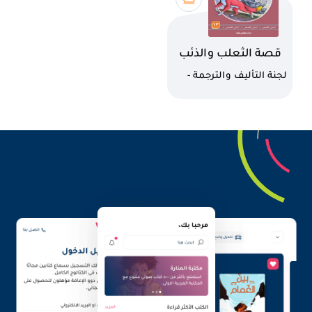
اسم الكتاب
قصة الثعلب والذئب
الأحمق
كاتب
لجنة التأليف والترجمة -
العبيكان