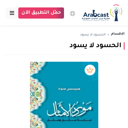
حمّل التطبيق الآن
الرئيسية
الاقسام
الحسود لا يسود
الحسود لا يسود
مكتبة عرب كاست
الاقسام
بودكاست
بريميوم book
مقالات
اتصل بنا
تبرع للمكتبة