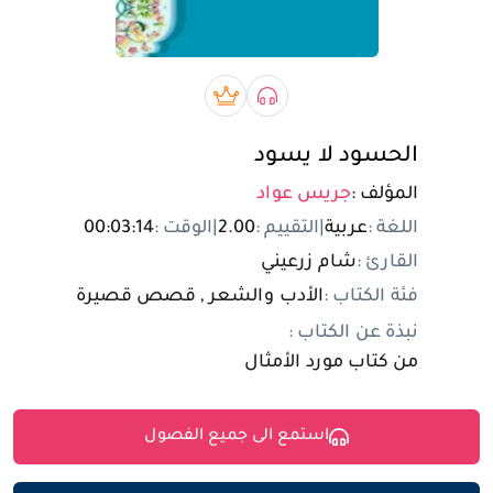
تسجيل الدخول
مستخدم جديد
صوتي book
بريميوم book
الحسود لا يسود
المؤلف :
جريس عواد
اللغة :
عربية
|
التقييم :
2.00
|
الوقت :
00:03:14
القارئ :
شام زرعيني
فئة الكتاب :
الأدب والشعر , قصص قصيرة
نبذة عن الكتاب :
من كتاب مورد الأمثال
استمع الى جميع الفصول