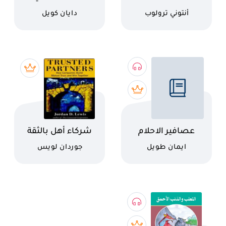
Diamonds
كاتب
كاتب
أنتوني ترولوب
دايان كويل
اسم الكتاب
اسم الكتاب
عصافير الاحلام
شركاء أهل بالثقة
كاتب
كاتب
ايمان طويل
جوردان لويس