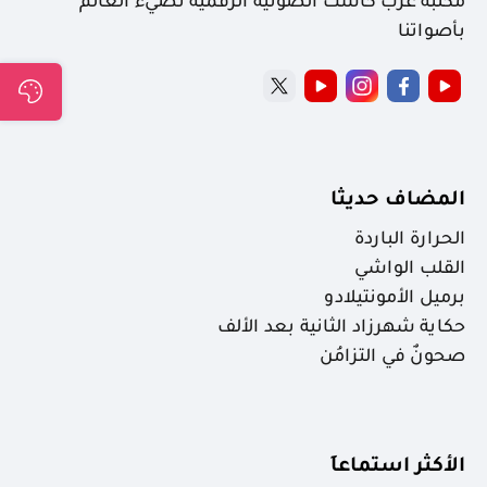
مكتبة عرب كاست الصوتية الرقمية نضيء العالم
بأصواتنا
المضاف حديثا
الحرارة الباردة
القلب الواشي
برميل الأمونتيلادو
حكاية شهرزاد الثانية بعد الألف
صحونٌ في التزامُن
الأكثر استماعاَ