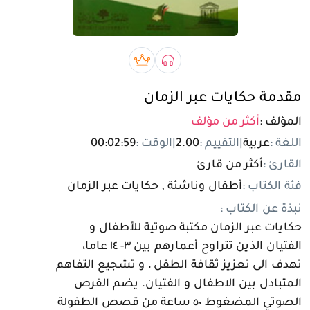
تسجيل الدخول
مستخدم جديد
صوتي book
بريميوم book
مقدمة حكايات عبر الزمان
المؤلف :
أكثر من مؤلف
اللغة :
عربية
|
التقييم :
2.00
|
الوقت :
00:02:59
القارئ :
أكثر من قارئ
فئة الكتاب :
أطفال وناشئة , حكايات عبر الزمان
نبذة عن الكتاب :
حكايات عبر الزمان مكتبة صوتية للأطفال و
الفتيان الذين تتراوح أعمارهم بين ٣- ١٤ عاما،
تهدف الى تعزيز ثقافة الطفل ، و تشجيع التفاهم
المتبادل بين الاطفال و الفتيان. يضم القرص
الصوتي المضغوط ٥٠ ساعة من قصص الطفولة