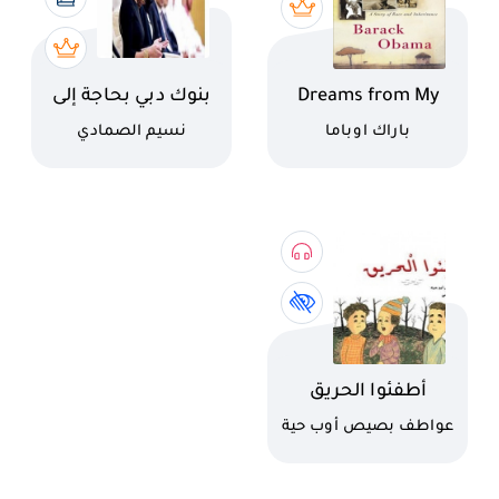
اسم الكتاب
اسم الكتاب
Dreams from My
بنوك دبي بحاجة إلى
Father 2
قيادات ورؤية وروح
كاتب
كاتب
باراك اوباما
نسيم الصمادي
جديدة
اسم الكتاب
أطفئوا الحريق
كاتب
عواطف بصيص أوب حية