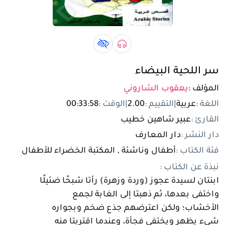
تسجيل الدخول
مستخدم جديد
صوتي book
كتاب لذوي الهمم book
سر اللحية البيضاء
المؤلف :
يعقوب الشاروني
اللغة :
عربية
|
التقييم :
2.00
|
الوقت :
00:33:58
القارئ :
عبير شاهين خطيب
دار النشر :
دار المعارف
فئة الكتاب :
أطفال وناشئة , المكتبة الخضراء للأطفال
نبذة عن الكتاب :
ابنتان لسيدة عجوز (وردة وزهرة) رأتا شبحًا ضئيلًا
واختفى بعدها، ثم ذهبتا إلى الغابة لجمع
الأخشاب؛ ولكن اعترضهم جذع ضخم وبجواره
شيء يظهر ويختفي فجأة، وعندما اقتربتا منه