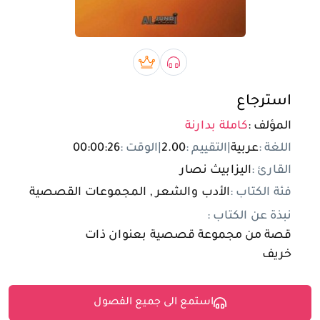
تسجيل الدخول
مستخدم جديد
صوتي book
بريميوم book
استرجاع
المؤلف :
كاملة بدارنة
اللغة :
عربية
|
التقييم :
2.00
|
الوقت :
00:00:26
القارئ :
اليزابيث نصار
فئة الكتاب :
الأدب والشعر , المجموعات القصصية
نبذة عن الكتاب :
قصة من مجموعة قصصية بعنوان ذات
خريف
استمع الى جميع الفصول