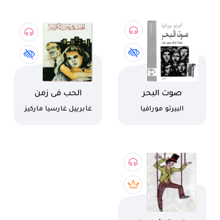
اسم الكتاب
اسم الكتاب
صوت البحر
الحب فى زمن
الكوليرا
كاتب
كاتب
البيرتو مورافيا
غابرييل غارسيا ماركيز