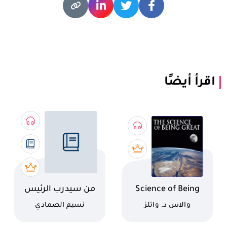
اقرأ أيضًا
اسم الكتاب
اسم الكتاب
Science of Being
من سيدرب الرئيس
Great
القادم؟
كاتب
كاتب
والاس د. واتلز
نسيم الصمادي