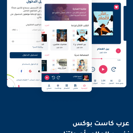
نضيء العالم بأصواتنا
عرب كاست بوكس