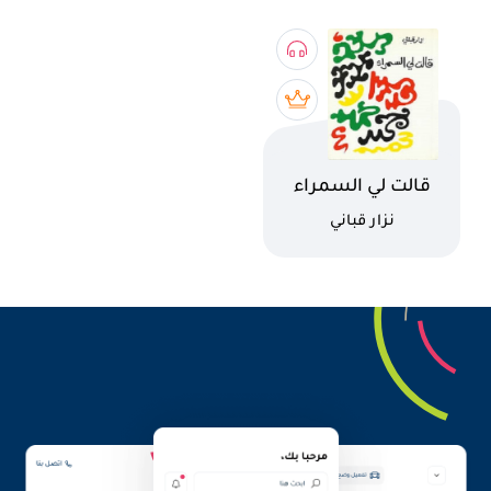
اسم الكتاب
قالت لي السمراء
كاتب
نزار قباني