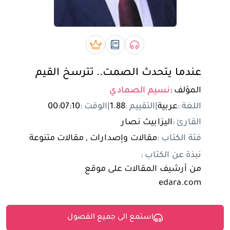
تسجيل الدخول
مستخدم جديد
صوتي book
رقمي book
بريميوم book
عندما يتحدث الصمت.. تترسخ القيم
المؤلف :
نسيم الصمادي
اللغة :
عربية
|
التقييم :
1.88
|
الوقت :
00:07:10
القارئ :
اليزابيث نصار
فئة الكتاب :
مقالات وإصدارات , مقالات متنوعة
نبذة عن الكتاب :
من أرشيف المقالات على موقع
edara.com
استمع الى جميع الفصول