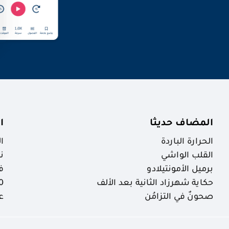
المضاف حديثا
ا
الحرارة الباردة
ا
القلب الواشي
ن
برميل الأمونتيلادو
ف
حكاية شهرزاد الثانية بعد الألف
30 ظاهرة خ
صحونٌ في التزامُن
ع