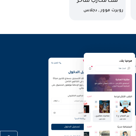
اسم الكتاب
ملك محارب ساحر
محب
كاتب
روبرت موور , دجلاس
جيليت