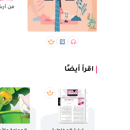
من أرشيف
صوتي book
رقمي book
بريميوم book
اقرأ أيضًا