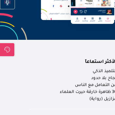
لأكثر استماعاَ
لتلميذ الذكي
جاح بلا حدود
ن التعامل مع الناس
ارقة حيرت العلماء
زازيل (رواية)