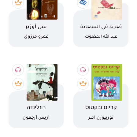
اسم الكتاب
اسم الكتاب
تغريد في السعادة
سي أوزير
والتفاؤل والأمل
كاتب
كاتب
عبد الله المغلوث
عمرو مرزوق
اسم الكتاب
اسم الكتاب
קריוס ובקטוס
רוזלינדה
كاتب
كاتب
توربيورن آجنر
أريس أرجمون