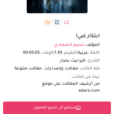
تسجيل الدخول
مستخدم جديد
صوتي book
رقمي book
بريميوم book
ابتكار غبي!
المؤلف :
نسيم الصمادي
اللغة :
عربية
|
التقييم :
1.93
|
الوقت :
00:05:05
القارئ :
اليزابيث نصار
فئة الكتاب :
مقالات وإصدارات , مقالات متنوعة
نبذة عن الكتاب :
من أرشيف المقالات على موقع
edara.com
استمع الى جميع الفصول