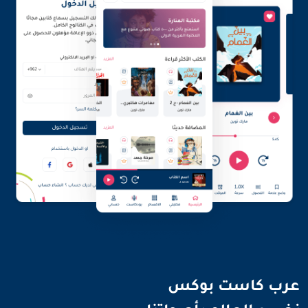
نضيء العالم بأصواتنا
عرب كاست بوكس