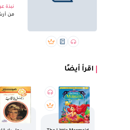
نبذة عن
من أرشيف
صوتي book
رقمي book
بريميوم book
اقرأ أيضًا