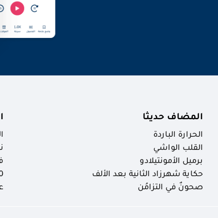
المضاف حديثا
ا
الحرارة الباردة
ا
القلب الواشي
ن
برميل الأمونتيلادو
ف
حكاية شهرزاد الثانية بعد الألف
30 ظاهرة خ
صحونٌ في التزامُن
ع