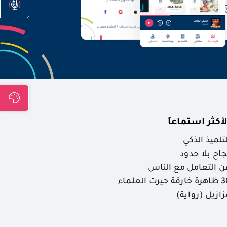
لأكثر استماعاَ
لتلميذ الذكي
جاح بلا حدود
ن التعامل مع الناس
ارقة حيرت العلماء
زازيل (رواية)