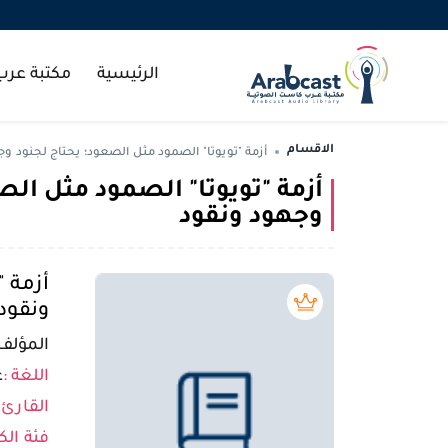
الرئيسية
مكتبة عر
الاقسام
أزمة "تويوتا" الصمود مثل الصعود؛ يحتاج لجنود و
أزمة "تويوتا" الصمود مثل الص
وجهود ونقود
أزمة 
ونقود
بريميوم book
المؤلف 
اللغة :
ع
القارئ 
فئة الك