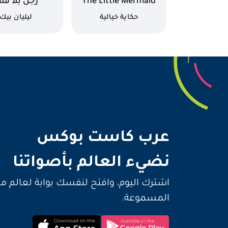
اسم الكتاب
اسم الكتاب
The Little Mermaid
رجل بلا قل
كاتب
كاتب
حكاية خيالية
ليليان بيك
نضيء 
عرب كاست بوكس
نضيء العالم بأصواتنا
اشترك اليوم، وافتح لنفسك بوابة لعالم م
المسموعة.