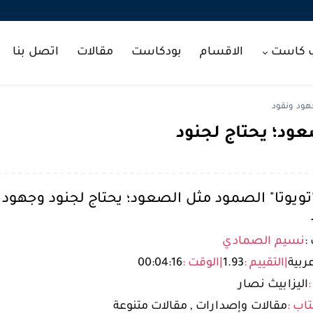
ب كاست
الاقسام
بودكاست
مقالات
اتصل بنا
جهود ونقود
عود؛ يحتاج لجنود
"تويوتا" الصمود مثل الصعود؛ يحتاج لجنود وجهود
:
نسيم الصمادي
ربية
|
التقييم :
1.93
|
الوقت :
00:04:16
:
اليزابيث نصار
تاب :
مقالات وإصدارات , مقالات متنوعة