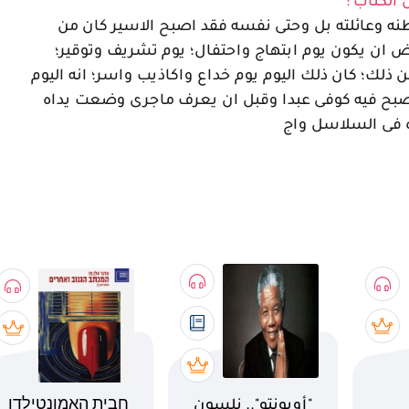
 الكتاب :
نه وعائلته بل وحتى نفسه فقد اصبح الاسير كان من
ض ان يكون يوم ابتهاج واحتفال؛ يوم تشريف وتوقير؛
ن ذلك؛ كان ذلك اليوم يوم خداع واكاذيب واسر؛ انه اليوم
صبح فيه كوفى عبدا وقبل ان يعرف ماجرى وضعت يداه
 فى السلاسل واج
اسم الكتاب
اسم الكتاب
"أوبونتو".. نلسون
חבית האמונטילדו