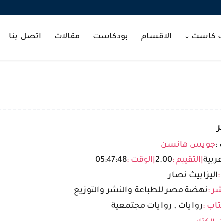
ب كاست
الاقسام
بودكاست
مقالات
اتصل بنا
:
جويس هانسن
ربية
|
التقييم :
2.00
|
الوقت :
05:47:48
:
اليزابيث نصار
ر :
نهضة مصر للطباعة والنشر والتوزيع
تاب :
روايات , روايات مجتمعية