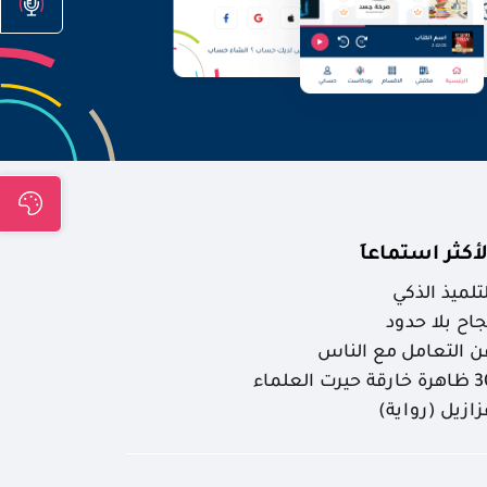
لأكثر استماعاَ
لتلميذ الذكي
جاح بلا حدود
ن التعامل مع الناس
ارقة حيرت العلماء
زازيل (رواية)