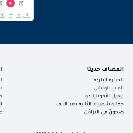
المضاف حديثا
ا
الحرارة الباردة
ا
القلب الواشي
ن
برميل الأمونتيلادو
ف
حكاية شهرزاد الثانية بعد الألف
30 ظاهرة خ
صحونٌ في التزامُن
ع