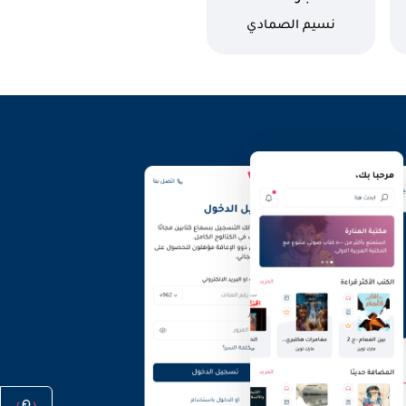
وتطير المليارات
كاتب
نسيم الصمادي