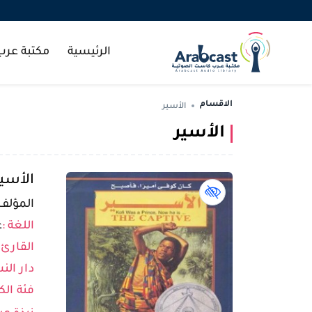
الرئيسية
مكتبة عر
الاقسام
الأسير
الأسير
الأسير
كتاب لذوي الهمم book
المؤلف 
اللغة :
ع
القارئ 
دار النش
فئة الك