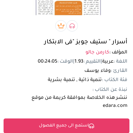
تسجيل الدخول
مستخدم جديد
صوتي book
بريميوم book
أسرار " ستيف جوبز "فى الابتكار
المؤلف :
كارمن جالو
اللغة :
عربية
|
التقييم :
1.93
|
الوقت :
00:24:05
القارئ :
وفاء يوسف
فئة الكتاب :
تنمية ذاتية , تنمية بشرية
نبذة عن الكتاب :
ننشر هذه الخلاصة بموافقة كريمة من موقع
edara.com
استمع الى جميع الفصول