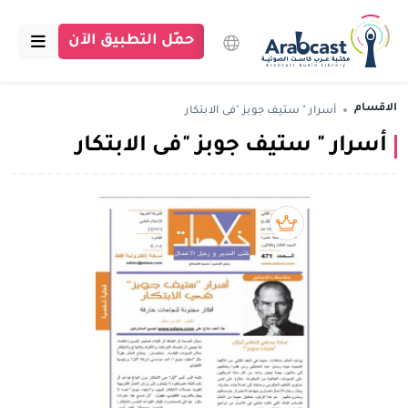
حمّل التطبيق الآن
الرئيسية
الاقسام
أسرار " ستيف جوبز "فى الابتكار
أسرار " ستيف جوبز "فى الابتكار
مكتبة عرب كاست
الاقسام
بودكاست
بريميوم book
مقالات
اتصل بنا
تبرع للمكتبة