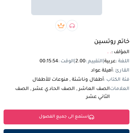
تسجيل الدخول
مستخدم جديد
صوتي book
بريميوم book
خاتم روتسين
المؤلف :
. .
اللغة :
عربية
|
التقييم :
2.00
|
الوقت :
00:15:54
القارئ :
أهيلة عواد
فئة الكتاب :
أطفال وناشئة , منوعات للأطفال
العلامات
الصف العاشر , الصف الحادي عشر , الصف
الثاني عشر
استمع الى جميع الفصول