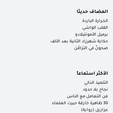
المضاف حديثا
الحرارة الباردة
القلب الواشي
برميل الأمونتيلادو
حكاية شهرزاد الثانية بعد الألف
صحونٌ في التزامُن
الأكثر استماعاَ
التلميذ الذكي
نجاح بلا حدود
فن التعامل مع الناس
30 ظاهرة خارقة حيرت العلماء
عزازيل (رواية)