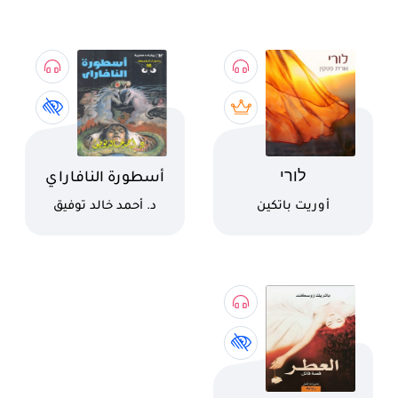
اسم الكتاب
اسم الكتاب
לורי
أسطورة النافاراي
كاتب
كاتب
أوريت باتكين
د. أحمد خالد توفيق