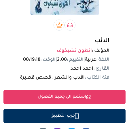
تسجيل الدخول
مستخدم جديد
صوتي book
بريميوم book
الذئب
المؤلف :
انطون تشيخوف
اللغة :
عربية
|
التقييم :
2.00
|
الوقت :
00:19:18
القارئ :
احمد احمد
فئة الكتاب :
الأدب والشعر , قصص قصيرة
استمع الى جميع الفصول
جرب التطبيق