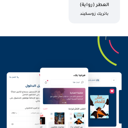
اسم الكتاب
العطر (رواية)
كاتب
باتريك زوسكيند