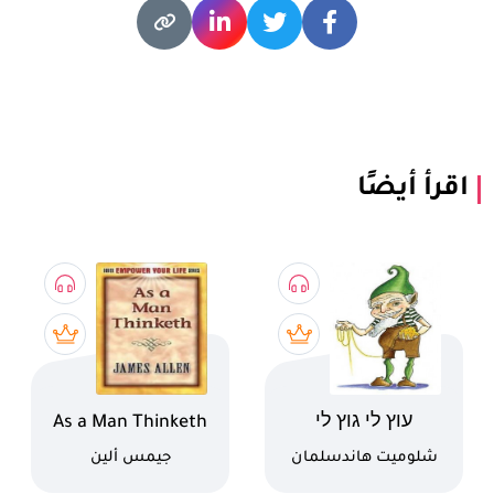
اقرأ أيضًا
اسم الكتاب
اسم الكتاب
עוץ לי גוץ לי
As a Man Thinketh
كاتب
كاتب
شلوميت هاندسلمان
جيمس ألين