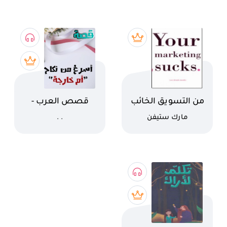
اسم الكتاب
اسم الكتاب
من التسويق الخائب
قصص العرب -
الى التسويق
حكاية أسرع من
كاتب
كاتب
مارك ستيفن
. .
الصائب
نكاح أم خارجة