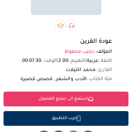
تسجيل الدخول
مستخدم جديد
صوتي book
بريميوم book
عودة القرين
المؤلف :
نجيب محفوظ
اللغة :
عربية
|
التقييم :
2.00
|
الوقت :
00:07:30
القارئ :
محمد اكتيلات
فئة الكتاب :
الأدب والشعر , قصص قصيرة
استمع الى جميع الفصول
جرب التطبيق