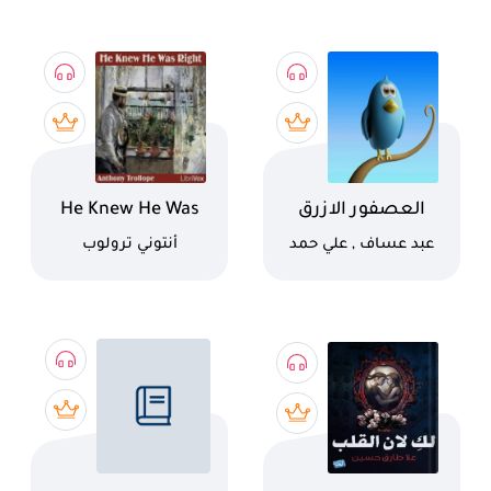
اسم الكتاب
اسم الكتاب
العصفور الازرق
He Knew He Was
Right
كاتب
كاتب
عبد عساف , علي حمد
أنتوني ترولوب