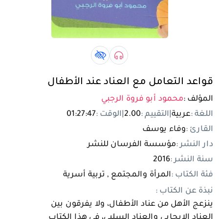
تسجيل الدخول
مستخدم جديد
صوتي book
كتاب لذوي الهمم book
قواعد التعامل مع العناد عند الأطفال
المؤلف :
محمود أبو فروة الرجبي
اللغة :
عربية
|
التقييم :
2.00
|
الوقت :
01:27:47
القارئ :
وفاء يوسف
دار النشر :
مؤسسة الفرسان للنشر
سنة النشر :
2016
فئة الكتاب :
المرأة والمجتمع , تربية أسرية
نبذة عن الكتاب :
ينزعج الأهل من عناد الأطفال، ولا يفرقون بين
العناد الإيجابي والعناد السلبي، في هذا الكتاب