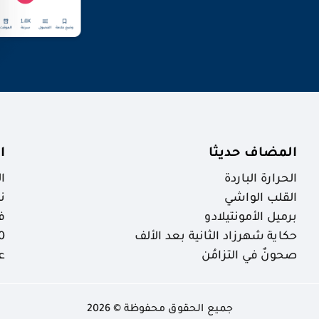
المضاف حديثا
ا
الحرارة الباردة
ا
القلب الواشي
ن
برميل الأمونتيلادو
ف
حكاية شهرزاد الثانية بعد الألف
30 ظاهرة خ
صحونٌ في التزامُن
ع
جميع الحقوق محفوظة © 2026