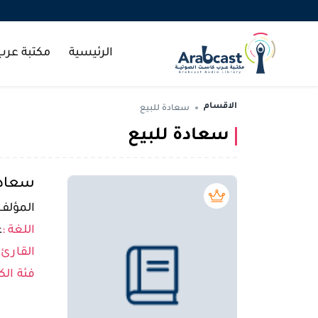
الرئيسية
مكتبة عر
الاقسام
سعادة للبيع
سعادة للبيع
سعادة
بريميوم book
المؤلف 
اللغة :
ع
القارئ 
فئة الك