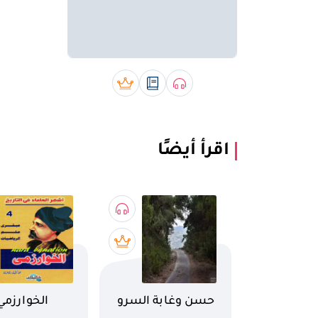
صوتي book
رقمي book
بريميوم book
اقرأ أيضًا
اسم الكتاب
اسم الكتاب
حسن وغابة السرو
الخوارزمي