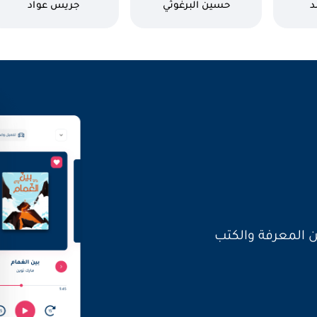
جوته
كاتب
كاتب
د
حسين البرغوثي
جريس عواد
العالم بأصواتنا
ن المعرفة والكتب