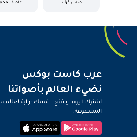
كاتب
كاتب
صفاء فؤاد
عاطف محم
نضيء 
عرب كاست بوكس
نضيء العالم بأصواتنا
اشترك اليوم، وافتح لنفسك بوابة لعالم م
المسموعة.