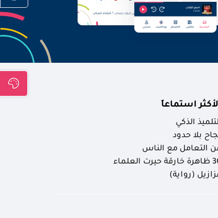
لأكثر استماعاَ
لتلميذ الذكي
جاح بلا حدود
ن التعامل مع الناس
ارقة حيرت العلماء
زازيل (رواية)