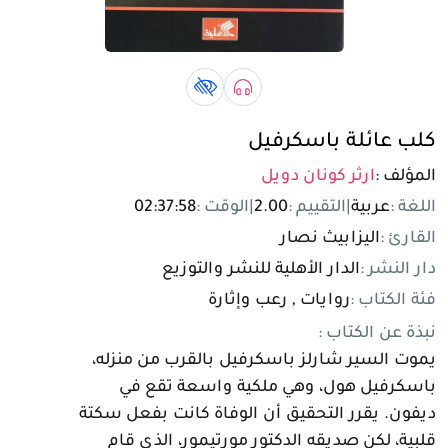
تسجيل الدخول
مستخدم جديد
صوتي book
كتاب لذوي الهمم book
كلب عائلة باسكرفيل
المؤلف :
ارثر كونان دويل
اللغة :
عربية
|
التقييم :
2.00
|
الوقت :
02:37:58
القارئ :
اليزابيث نصار
دار النشر :
الدار الأهلية للنشر والتوزيع
فئة الكتاب :
روايات , رعب وإثارة
نبذة عن الكتاب :
يموت السير شارلز باسكرفيل بالقرب من منزله،
باسكرفيل هول، وهي ملكية واسعة تقع في
ديفون. يقرر التحقيق أن الوفاة كانت بفعل سكتة
قلبية، لكن صديقه الدكتور مورتيمور، الذي قام