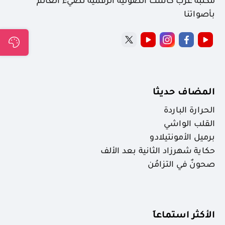
مكتبة عرب كاست الصوتية الرقمية نضيء العالم
بأصواتنا
المضاف حديثا
الحرارة الباردة
القلب الواشي
برميل الأمونتيلادو
حكاية شهرزاد الثانية بعد الألف
صحونٌ في التزامُن
الأكثر استماعاَ