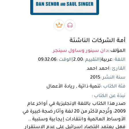
تسجيل الدخول
مستخدم جديد
صوتي book
بريميوم book
أمة الشركات الناشئة
المؤلف :
دان سينور وساول سينجر
اللغة :
عربية
|
التقييم :
2.00
|
الوقت :
09:32:06
القارئ :
احمد احمد
سنة النشر :
2015
فئة الكتاب :
تنمية ذاتية , ريادة الأعمال
نبذة عن الكتاب :
صدر هذا الكتاب باللغة الإنجليزية في أواخر عام
2009، وتُرجم لأكثر من 20 لغة وأثار ضجة كبيرة في
الأوساط العالمية وانتقادات إيجابية وسلبية ..
فهل يعتمد اقتصاد إسرائيل على عدم الاستقرار