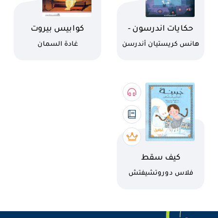
اسم الكتاب
اسم الكتاب
حكايات اندرسون -
كوابيس بيروت
حورية البحر
(رواية)
كاتب
كاتب
هانس كريستيان أندرسن
غادة السمان
الصغيرة
اسم الكتاب
كيف سقط
السروال من حسان
كاتب
فلاس دوروتشيفتش