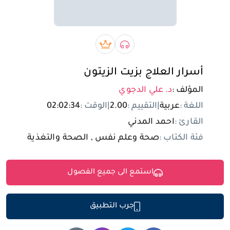
تسجيل الدخول
مستخدم جديد
صوتي book
بريميوم book
أسرار العلاج بزيت الزيتون
المؤلف :
د. علي الدجوي
اللغة :
عربية
|
التقييم :
2.00
|
الوقت :
02:02:34
القارئ :
احمد المدني
فئة الكتاب :
صحة وعلم نفس , الصحة والتغذية
استمع الى جميع الفصول
جرب التطبيق