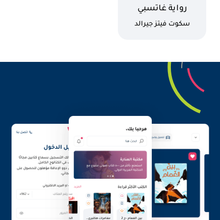
اسم الكتاب
رواية غاتسبي
العظيم
كاتب
سكوت فيتز جيرالد