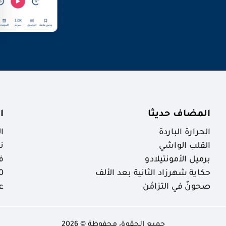
المضاف حديثا
ا
الحرارة الباردة
ا
القلب الواشي
ن
برميل الأمونتيلادو
ف
حكاية شهرزاد الثانية بعد الألف
30 ظاهرة خ
صحونٌ في التزامُن
ع
جميع الحقوق محفوظة © 2026