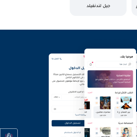
كاتب
جيل لندنفيلد