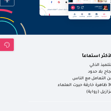
لأكثر استماعاَ
لتلميذ الذكي
جاح بلا حدود
ن التعامل مع الناس
ارقة حيرت العلماء
زازيل (رواية)