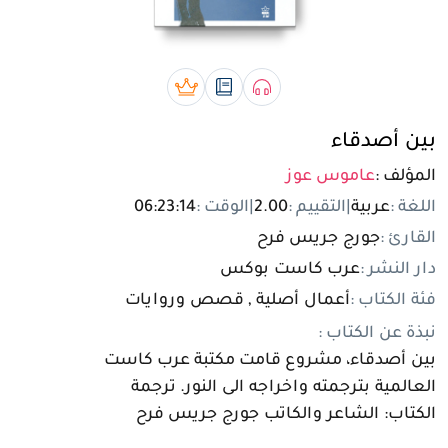
تسجيل الدخول
مستخدم جديد
صوتي book
رقمي book
بريميوم book
بين أصدقاء
المؤلف :
عاموس عوز
اللغة :
عربية
|
التقييم :
2.00
|
الوقت :
06:23:14
القارئ :
جورج جريس فرح
دار النشر :
عرب كاست بوكس
فئة الكتاب :
أعمال أصلية , قصص وروايات
نبذة عن الكتاب :
بين أصدقاء، مشروع قامت مكتبة عرب كاست
العالمية بترجمته واخراجه الى النور. ترجمة
الكتاب: الشاعر والكاتب جورج جريس فرح