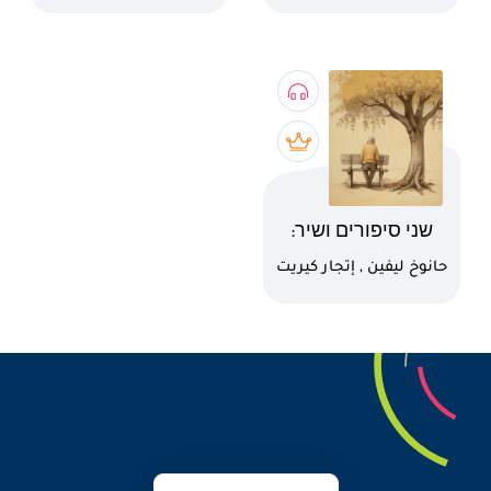
اسم الكتاب
שני סיפורים ושיר:
"מודח"-חנוך לוין.
كاتب
حانوخ ليفين , إتجار كيريت
"בועות"-אתגר קרת.