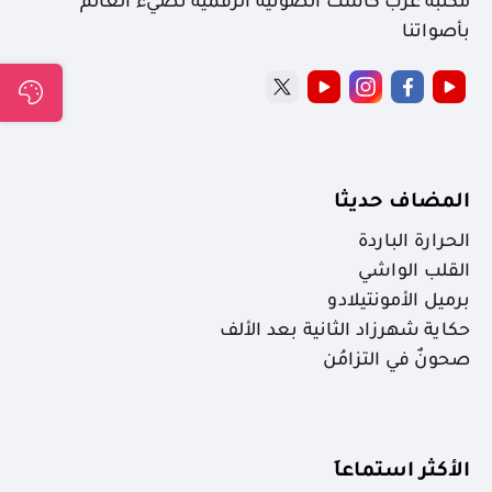
مكتبة عرب كاست الصوتية الرقمية نضيء العالم
بأصواتنا
المضاف حديثا
الحرارة الباردة
القلب الواشي
برميل الأمونتيلادو
حكاية شهرزاد الثانية بعد الألف
صحونٌ في التزامُن
الأكثر استماعاَ