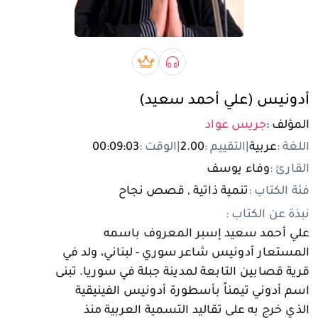
تسجيل الدخول
مستخدم جديد
صوتي book
بريميوم book
أدونيس (علي أحمد سعيد)
المؤلف :
جريس عواد
اللغة :
عربية
|
التقييم :
2.00
|
الوقت :
00:09:03
القارئ :
وفاء يوسف
فئة الكتاب :
تنمية ذاتية , قصص نجاح
نبذة عن الكتاب :
علي أحمد سعيد إسبر المعروف باسمه
المستعار أدونيس شاعر سوري - لبناني، ولد في
قرية قصابين التابعة لمدينة جبلة في سوريا. تبنى
اسم أدوني تيمناً بأسطورة أدونيس الفينيقية
الذي خرج به على تقاليد التسمية العربية منذ