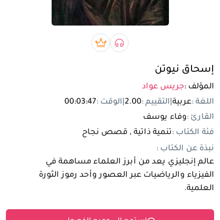
تسجيل الدخول
مستخدم جديد
صوتي book
بريميوم book
إسحاق نيوتن
المؤلف :
جريس عواد
اللغة :
عربية
|
التقييم :
2.00
|
الوقت :
00:03:47
القارئ :
وفاء يوسف
فئة الكتاب :
تنمية ذاتية , قصص نجاح
نبذة عن الكتاب :
عالم إنجليزي يعد من أبرز العلماء مساهمة في
الفيزياء والرياضيات عبر العصور وأحد رموز الثورة
العلمية.