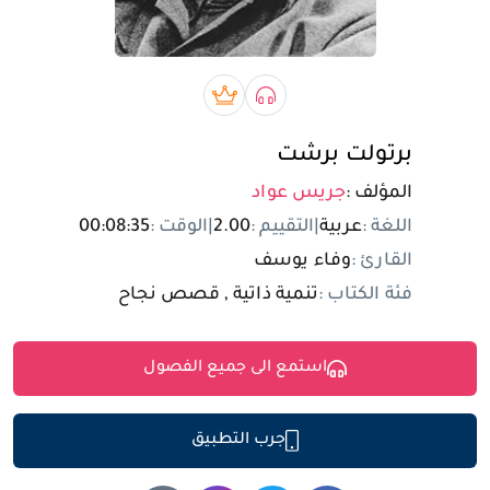
تسجيل الدخول
مستخدم جديد
صوتي book
بريميوم book
برتولت برشت
المؤلف :
جريس عواد
اللغة :
عربية
|
التقييم :
2.00
|
الوقت :
00:08:35
القارئ :
وفاء يوسف
فئة الكتاب :
تنمية ذاتية , قصص نجاح
استمع الى جميع الفصول
جرب التطبيق