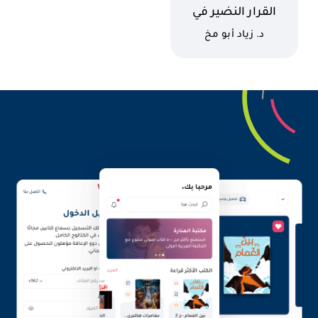
اسم الكتاب
القرار النضير في
تزويج الضرير
كاتب
د. زياد أبو مخ