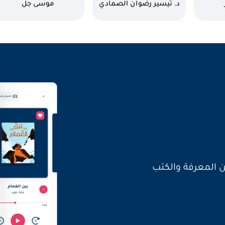
كاتب
كاتب
د. تيسير رضوان الصمادي
موسى جل
العالم بأصواتنا
ن المعرفة والكتب