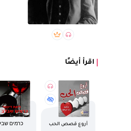
صوتي book
بريميوم book
اقرأ أيضًا
اسم الكتاب
اسم الكتاب
أروع قصص الحب
כרמים שבל