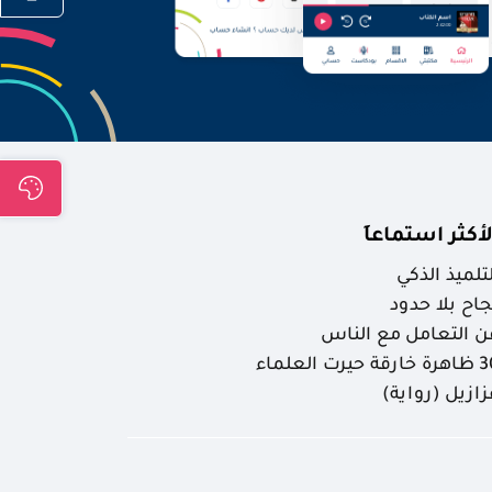
لأكثر استماعاَ
لتلميذ الذكي
جاح بلا حدود
ن التعامل مع الناس
ارقة حيرت العلماء
زازيل (رواية)