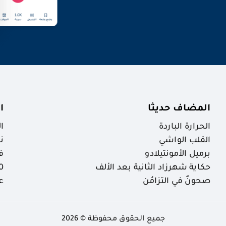
المضاف حديثا
ا
الحرارة الباردة
ا
القلب الواشي
ن
برميل الأمونتيلادو
ف
حكاية شهرزاد الثانية بعد الألف
30 ظاهرة خ
صحونٌ في التزامُن
ع
جميع الحقوق محفوظة © 2026