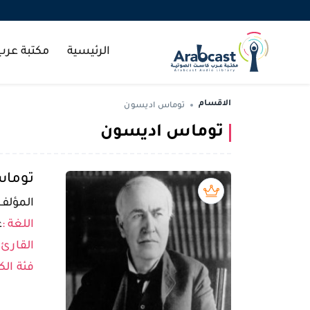
الرئيسية
مكتبة عر
الاقسام
توماس اديسون
توماس اديسون
توما
بريميوم book
المؤلف 
اللغة :
ع
القارئ 
فئة الك