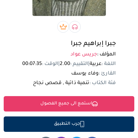
تسجيل الدخول
مستخدم جديد
صوتي book
بريميوم book
جبرا إبراهيم جبرا
المؤلف :
جريس عواد
اللغة :
عربية
|
التقييم :
2.00
|
الوقت :
00:07:35
القارئ :
وفاء يوسف
فئة الكتاب :
تنمية ذاتية , قصص نجاح
استمع الى جميع الفصول
جرب التطبيق