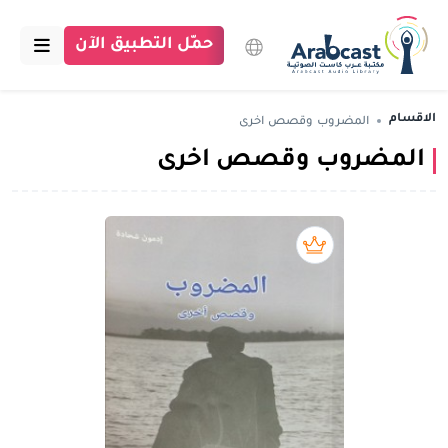
حمّل التطبيق الآن
الرئيسية
الاقسام
المضروب وقصص اخرى
المضروب وقصص اخرى
مكتبة عرب كاست
الاقسام
بودكاست
بريميوم book
مقالات
اتصل بنا
تبرع للمكتبة