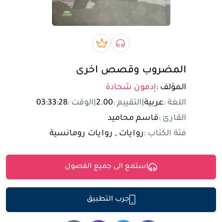
تسجيل الدخول
مستخدم جديد
صوتي book
بريميوم book
المضروب وقصص اخرى
المؤلف :
إدمون شحادة
اللغة :
عربية
|
التقييم :
2.00
|
الوقت :
03:33:28
القارئ :
قاسم محاميد
فئة الكتاب :
روايات , روايات رومانسية
استمع الى جميع الفصول
جرب التطبيق