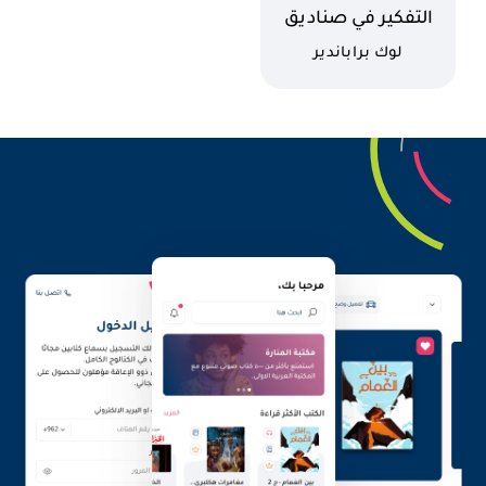
اسم الكتاب
التفكير في صناديق
جديدة
كاتب
لوك براباندير