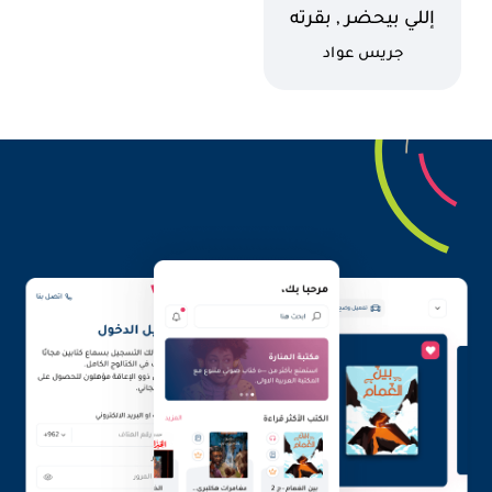
اسم الكتاب
إللي بيحضر , بقرته
بتجيب ثور أبرق
كاتب
جريس عواد