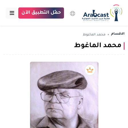
حمّل التطبيق الآن
الرئيسية
الاقسام
محمد الماغوط
محمد الماغوط
مكتبة عرب كاست
الاقسام
بودكاست
بريميوم book
مقالات
اتصل بنا
تبرع للمكتبة