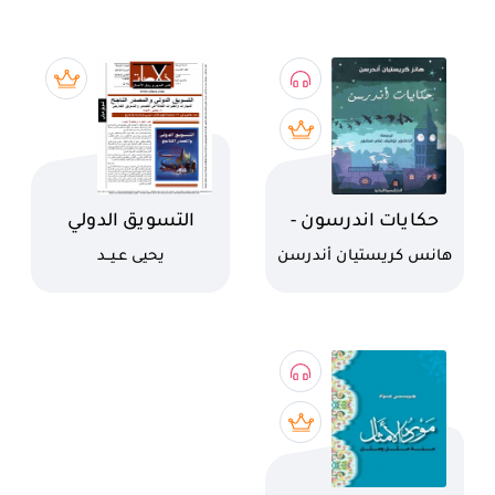
اسم الكتاب
اسم الكتاب
حكايات اندرسون -
التسويق الدولي
عقلة الاصبع
والمصدر الناجح
كاتب
كاتب
هانس كريستيان أندرسن
يحيى عـيــد
الصغير