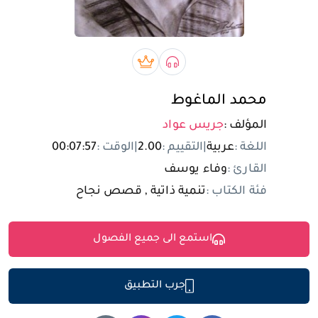
تسجيل الدخول
مستخدم جديد
صوتي book
بريميوم book
محمد الماغوط
المؤلف :
جريس عواد
اللغة :
عربية
|
التقييم :
2.00
|
الوقت :
00:07:57
القارئ :
وفاء يوسف
فئة الكتاب :
تنمية ذاتية , قصص نجاح
استمع الى جميع الفصول
جرب التطبيق