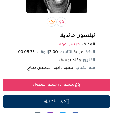
تسجيل الدخول
مستخدم جديد
صوتي book
بريميوم book
نيلسون مانديلا
المؤلف :
جريس عواد
اللغة :
عربية
|
التقييم :
2.00
|
الوقت :
00:06:35
القارئ :
وفاء يوسف
فئة الكتاب :
تنمية ذاتية , قصص نجاح
استمع الى جميع الفصول
جرب التطبيق