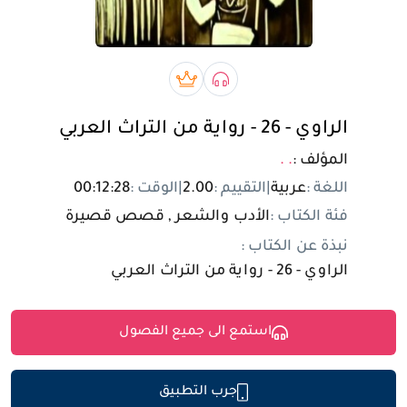
تسجيل الدخول
مستخدم جديد
صوتي book
بريميوم book
الراوي - 26 - رواية من التراث العربي
المؤلف :
. .
اللغة :
عربية
|
التقييم :
2.00
|
الوقت :
00:12:28
فئة الكتاب :
الأدب والشعر , قصص قصيرة
نبذة عن الكتاب :
الراوي - 26 - رواية من التراث العربي
استمع الى جميع الفصول
جرب التطبيق