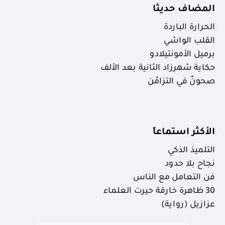
المضاف حديثا
الحرارة الباردة
القلب الواشي
برميل الأمونتيلادو
حكاية شهرزاد الثانية بعد الألف
صحونٌ في التزامُن
الأكثر استماعاَ
التلميذ الذكي
نجاح بلا حدود
فن التعامل مع الناس
30 ظاهرة خارقة حيرت العلماء
عزازيل (رواية)