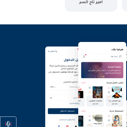
كاتب
امير تاج السر