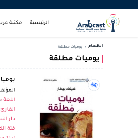
الرئيسية
مكتبة عر
الاقسام
يوميات مطلقة
يوميات مطلقة
يوميا
كتاب لذوي الهمم book
المؤلف 
اللغة :
ع
القارئ 
دار النش
فئة الك