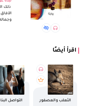
نبذة عن
ذلك الص
الآفاق
وجماله
صوتي book
كتاب لذوي الهمم book
اقرأ أيضًا
اسم الكتاب
اسم الكتاب
الثعلب والعصفور
التواصل البنا