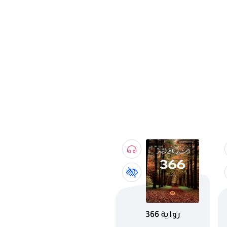
اسم الكتاب
رواية 366