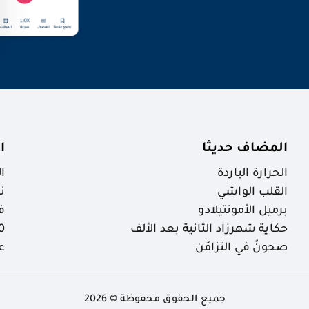
المضاف حديثا
ا
الحرارة الباردة
ا
القلب الواشي
ن
برميل الأمونتيلادو
ف
حكاية شهرزاد الثانية بعد الألف
30 ظاهرة خ
صحونٌ في التزامُن
ع
جميع الحقوق محفوظة © 2026