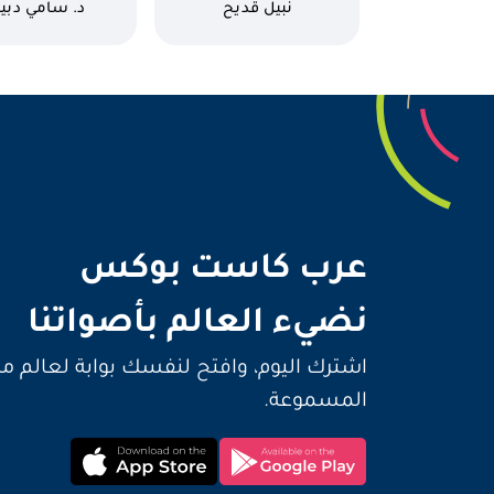
الدوري
المراهقين
كاتب
كاتب
نبيل قديح
د. سامي دبي
نضيء 
عرب كاست بوكس
نضيء العالم بأصواتنا
اشترك اليوم، وافتح لنفسك بوابة لعالم م
المسموعة.