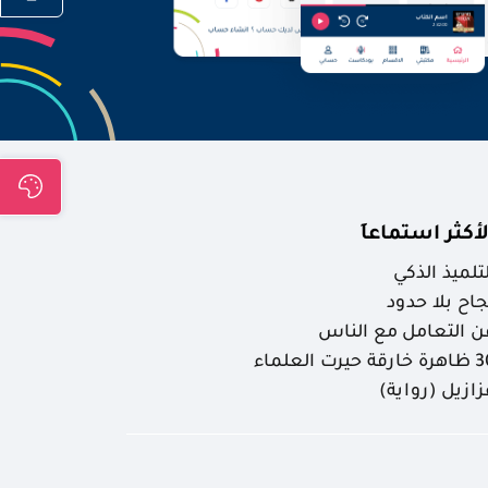
لأكثر استماعاَ
لتلميذ الذكي
جاح بلا حدود
ن التعامل مع الناس
ارقة حيرت العلماء
زازيل (رواية)