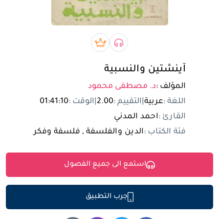
تسجيل الدخول
مستخدم جديد
صوتي book
بريميوم book
آينشتين والنسبية
المؤلف :
د. مصطفى محمود
اللغة :
عربية
|
التقييم :
2.00
|
الوقت :
01:41:10
القارئ :
احمد المدني
فئة الكتاب :
الدين والفلسفة , فلسفة وفكر
استمع الى جميع الفصول
جرب التطبيق