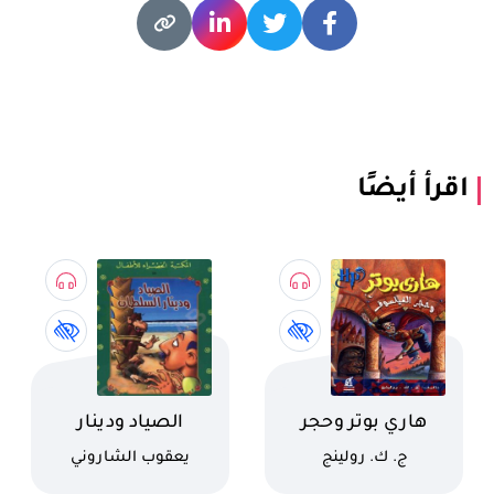
اقرأ أيضًا
اسم الكتاب
اسم الكتاب
هاري بوتر وحجر
الصياد ودينار
الفيلسوف
السلطان
كاتب
كاتب
ج. ك. رولينج
يعقوب الشاروني