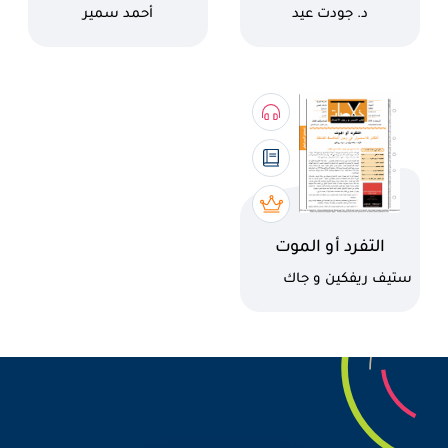
كاتب
كاتب
د. جودت عيد
أحمد سمير
اسم الكتاب
التفرد أو الموت
كاتب
ستيف ريفكين و جاك
تراوت