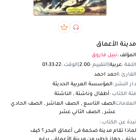
تسجيل الدخول
مستخدم جديد
صوتي book
بريميوم book
مدينة الأعماق
المؤلف :
نبيل فاروق
اللغة :
عربية
|
التقييم :
2.00
|
الوقت :
01:33:22
القارئ :
احمد احمد
دار النشر :
المؤسسة العربية الحديثة
فئة الكتاب :
أطفال وناشئة , الناشئة
العلامات
الصف التاسع , الصف العاشر , الصف الحادي
عشر , الصف الثاني عشر
نبذة عن الكتاب :
لماذا تقام مدينة ضخمة فى أعماق البحر ؟ كيف
يختفى جهاز خطير من مدينة الأعماق ، برغم