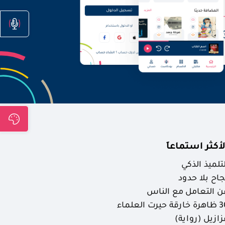
لأكثر استماعاَ
لتلميذ الذكي
جاح بلا حدود
ن التعامل مع الناس
ارقة حيرت العلماء
زازيل (رواية)