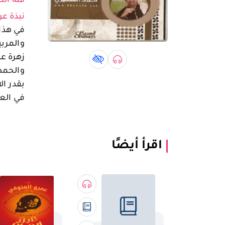
فئة الك
نبذة عن
في هذا 
والمرب
زهرة عن
صوتي book
كتاب لذوي الهمم book
والحمدل
بقدر ال
في العا
اقرأ أيضًا