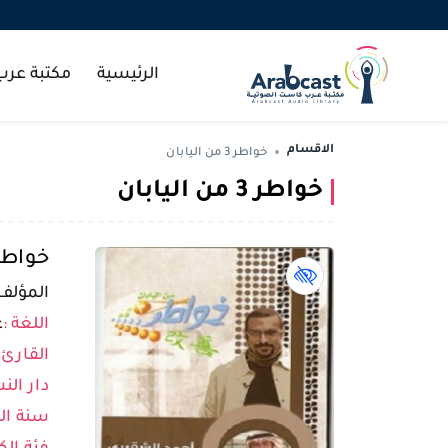
الرئيسية
مكتبة عر
الاقسام
خواطر 3 من اليابان
خواطر 3 من اليابان
خواطر 3 من اليا
كتاب لذوي الهمم book
المؤلف 
اللغة :
ع
القارئ 
دار النش
سنة الن