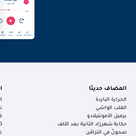
المضاف حديثا
ا
الحرارة الباردة
ا
القلب الواشي
ن
برميل الأمونتيلادو
ف
حكاية شهرزاد الثانية بعد الألف
30 ظاهرة خ
صحونٌ في التزامُن
ع