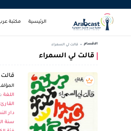
الرئيسية
مكتبة عر
الاقسام
قالت لي السمراء
قالت لي السمراء
قالت 
بريميوم book
المؤلف 
اللغة :
ع
القارئ 
دار النش
سنة الن