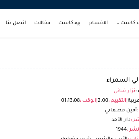
ب كاست
الاقسام
بودكاست
مقالات
اتصل بنا
لي السمراء
:
نزار قباني
ربية
|
التقييم :
2.00
|
الوقت :
01:13:08
:
أمين قضماني
ر :
دار الأحد
شر :
1944