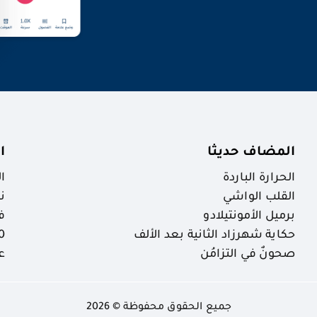
المضاف حديثا
ا
الحرارة الباردة
ا
القلب الواشي
ن
برميل الأمونتيلادو
ف
حكاية شهرزاد الثانية بعد الألف
30 ظاهرة خ
صحونٌ في التزامُن
ع
جميع الحقوق محفوظة © 2026