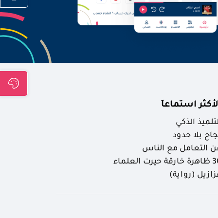
لأكثر استماعاَ
لتلميذ الذكي
جاح بلا حدود
ن التعامل مع الناس
ارقة حيرت العلماء
زازيل (رواية)