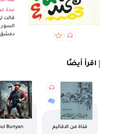
فئة الك
نبذة عن
قالت ل
دمشق، 
صوتي book
بريميوم book
اقرأ أيضًا
اسم الكتاب
اسم الكتاب
فتاة من الاقاليم
aul Bunyan