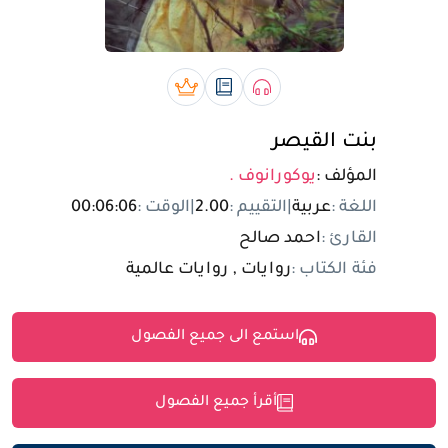
تسجيل الدخول
مستخدم جديد
صوتي book
رقمي book
بريميوم book
بنت القيصر
المؤلف :
يوكورانوف .
اللغة :
عربية
|
التقييم :
2.00
|
الوقت :
00:06:06
القارئ :
احمد صالح
فئة الكتاب :
روايات , روايات عالمية
استمع الى جميع الفصول
أقرأ جميع الفصول