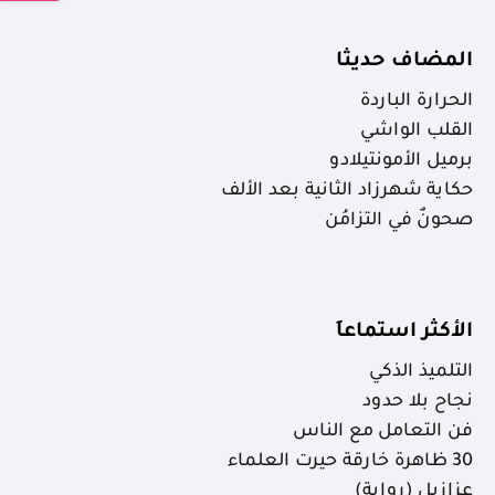
المضاف حديثا
الحرارة الباردة
القلب الواشي
برميل الأمونتيلادو
حكاية شهرزاد الثانية بعد الألف
صحونٌ في التزامُن
الأكثر استماعاَ
التلميذ الذكي
نجاح بلا حدود
فن التعامل مع الناس
30 ظاهرة خارقة حيرت العلماء
عزازيل (رواية)