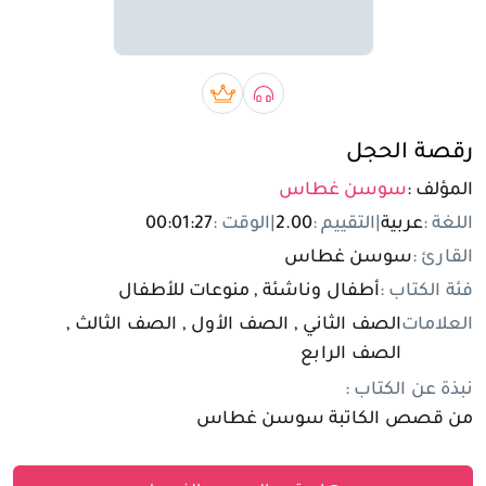
تسجيل الدخول
مستخدم جديد
صوتي book
بريميوم book
رقصة الحجل
المؤلف :
سوسن غطاس
اللغة :
عربية
|
التقييم :
2.00
|
الوقت :
00:01:27
القارئ :
سوسن غطاس
فئة الكتاب :
أطفال وناشئة , منوعات للأطفال
العلامات
الصف الثاني , الصف الأول , الصف الثالث ,
الصف الرابع
نبذة عن الكتاب :
من قصص الكاتبة سوسن غطاس