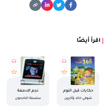
اقرأ أيضًا
اسم الكتاب
اسم الكتاب
حكايات قبل النوم
نجم الادمغة
المجموعة الثالثة
الالكترونية
كاتب
كاتب
شوقي خالد وَآخَرِين
سلسلة الناجحون