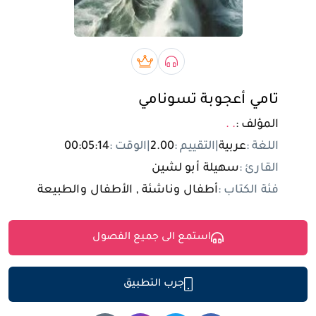
تسجيل الدخول
مستخدم جديد
صوتي book
بريميوم book
تامي أعجوبة تسونامي
المؤلف :
. .
اللغة :
عربية
|
التقييم :
2.00
|
الوقت :
00:05:14
القارئ :
سهيلة أبو لشين
فئة الكتاب :
أطفال وناشئة , الأطفال والطبيعة
استمع الى جميع الفصول
جرب التطبيق