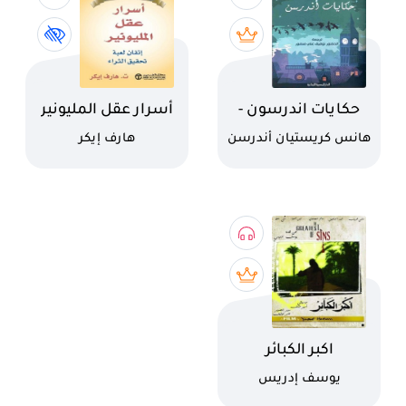
اسم الكتاب
اسم الكتاب
حكايات اندرسون -
أسرار عقل المليونير
الراعية و منظف
كاتب
كاتب
هانس كريستيان أندرسن
هارف إيكر
المداخن
اسم الكتاب
اكبر الكبائر
كاتب
يوسف إدريس