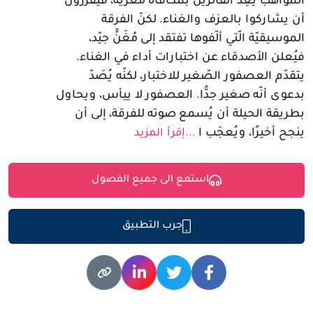
المواهب يَعِد الفائزين بمكافأة مُغرية، فيقرّرون
أن يشاركوا بالعزف والغناء. لكنّ الفرقة
الموسيقيّة الّتي ألّفوها تفتقد إلى مُغَنٍّ جيّد،
فيُعلن الأصدقاء عن اختبارات أداء في الغناء.
يتقدّم العصفور الصّغير للاختبار، لكنّه يُصَدّ
بدعوى أنّه صغير جدًّا. العصفور لا ييأس، ويحاول
بطريقة الحيلة أن يُسمع صوته للفرقة، إلى أن
ينجح أخيرًا، ويُعجَب ا
...إقرأ المزيد
استمع الى جميع الفصول
جرب التطبيق