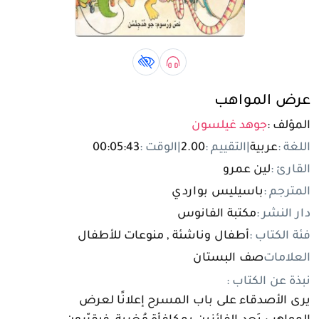
تسجيل الدخول
مستخدم جديد
صوتي book
كتاب لذوي الهمم book
عرض المواهب
المؤلف :
جوهد غيلسون
اللغة :
عربية
|
التقييم :
2.00
|
الوقت :
00:05:43
القارئ :
لين عمرو
المترجم :
باسيليس بواردي
دار النشر :
مكتبة الفانوس
فئة الكتاب :
أطفال وناشئة , منوعات للأطفال
العلامات
صف البستان
نبذة عن الكتاب :
يرى الأصدقاء على باب المسرح إعلانًا لعرض