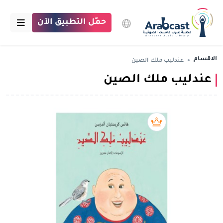
حمّل التطبيق الآن
الرئيسية
الاقسام
عندليب ملك الصين
عندليب ملك الصين
مكتبة عرب كاست
الاقسام
بودكاست
بريميوم book
مقالات
اتصل بنا
تبرع للمكتبة