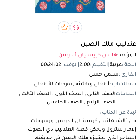
تسجيل الدخول
مستخدم جديد
صوتي book
بريميوم book
عندليب ملك الصين
المؤلف :
هانس كريستيان أندرسن
اللغة :
عربية
|
التقييم :
2.00
|
الوقت :
00:24:02
القارئ :
سلمى حسن
فئة الكتاب :
أطفال وناشئة , منوعات للأطفال
العلامات
الصف الثاني , الصف الأول , الصف الثالث ,
الصف الرابع , الصف الخامس
نبذة عن الكتاب :
من تأليف هانس كريستيان أندرسن ورسومات
إلامار ستروز، ويحكي قصة العندليب ذي الصوت
الساحر الذي يحتجزه ملك الصين في حديقته،