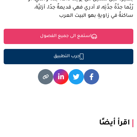
رُبَّما جدَّةُ جدَّتِه، لا أدري فهي قديمةٌ جدًا، أزليَّة،
ساكنةٌ في زاويةِ بهو البيت العرب
استمع الى جميع الفصول
جرب التطبيق
اقرأ أيضًا