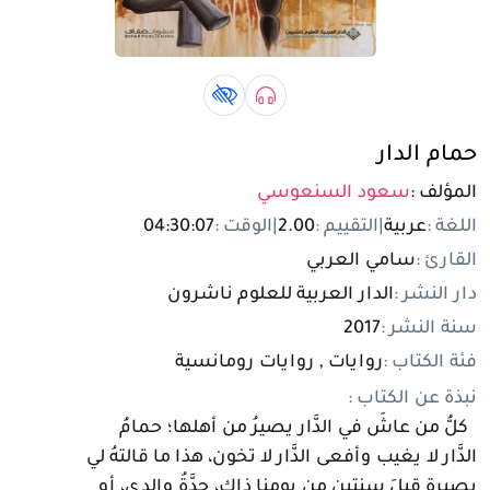
تسجيل الدخول
مستخدم جديد
صوتي book
كتاب لذوي الهمم book
حمام الدار
المؤلف :
سعود السنعوسي
اللغة :
عربية
|
التقييم :
2.00
|
الوقت :
04:30:07
القارئ :
سامي العربي
دار النشر :
الدار العربية للعلوم ناشرون
سنة النشر :
2017
فئة الكتاب :
روايات , روايات رومانسية
نبذة عن الكتاب :
كلُّ من عاشَ في الدَّار يصيرُ من أهلها؛ حمامُ
الدَّار لا يغيب وأفعى الدَّار لا تخون، هذا ما قالتهُ لي
بصيرة قبلَ سنتين من يومِنا ذاك، جدَّةُ والدي، أو