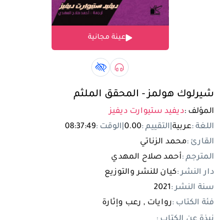
تسجيل الدخول
عينة مجانية
مستخدم جديد
صوتي book
كتاب لذوي الهمم book
شيرلوك هولمز - المحقق الملثم
المؤلف :
ديفيد ستيوارت ديفيز
اللغة :
عربية
|
التقييم :
0.00
|
الوقت :
08:37:49
القارئ :
محمد الزناتي
المترجم :
أحمد صلاح المهدي
دار النشر :
كيان للنشر والتوزيع
سنة النشر :
2021
فئة الكتاب :
روايات , رعب وإثارة
نبذة عن الكتاب :