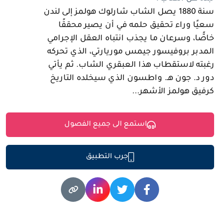
سنة 1880 يصل الشاب شارلوك هولمز إلى لندن
سعيًا وراء تحقيق حلمه في أن يصير محققًا
خاصًّا، وسرعان ما يجذب انتباه العقل الإجرامي
المدبر بروفيسور جيمس موريارتي، الذي تحركه
رغبته لاستقطاب هذا العبقري الشاب. ثم يأتي
دور د. جون هـ. واطسون الذي سيخلده التاريخ
كرفيق هولمز الأشهر...
استمع الى جميع الفصول
جرب التطبيق