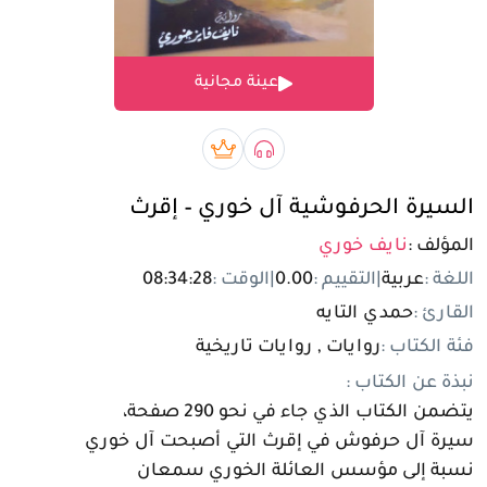
تسجيل الدخول
عينة مجانية
مستخدم جديد
صوتي book
بريميوم book
السيرة الحرفوشية آل خوري – إقرث
المؤلف :
نايف خوري
اللغة :
عربية
|
التقييم :
0.00
|
الوقت :
08:34:28
القارئ :
حمدي التايه
فئة الكتاب :
روايات , روايات تاريخية
نبذة عن الكتاب :
يتضمن الكتاب الذي جاء في نحو 290 صفحة،
سيرة آل حرفوش في إقرث التي أصبحت آل خوري
نسبة إلى مؤسس العائلة الخوري سمعان