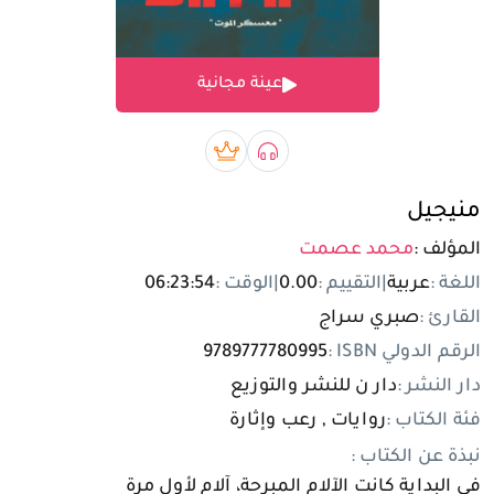
تسجيل الدخول
عينة مجانية
مستخدم جديد
صوتي book
بريميوم book
منيجيل
المؤلف :
محمد عصمت
اللغة :
عربية
|
التقييم :
0.00
|
الوقت :
06:23:54
القارئ :
صبري سراج
الرقم الدولي ISBN :
9789777780995
دار النشر :
دار ن للنشر والتوزيع
فئة الكتاب :
روايات , رعب وإثارة
نبذة عن الكتاب :
في البداية كانت الآلام المبرحة، آلام لأول مرة