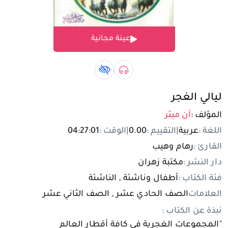
تسجيل الدخول
عينة مجانية
مستخدم جديد
صوتي book
كتاب لذوي الهمم book
ليالي الغجر
المؤلف :
آن ميثر
اللغة :
عربية
|
التقييم :
0.00
|
الوقت :
04:27:01
القارئ :
رهام وهيب
دار النشر :
مكتبة زهران
فئة الكتاب :
أطفال وناشئة , الناشئة
العلامات
الصف الحادي عشر , الصف الثاني عشر
نبذة عن الكتاب :
"المجموعات الغجرية في كافة أقطار العالم