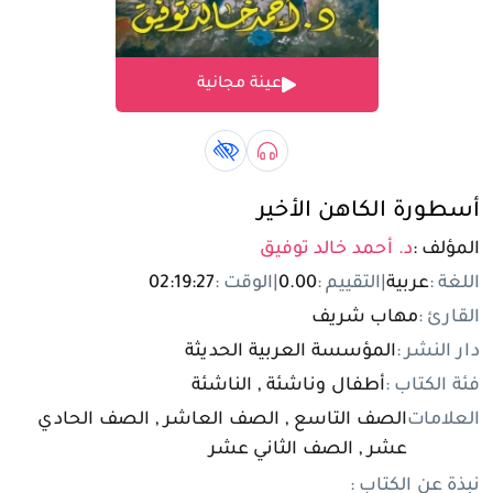
تسجيل الدخول
عينة مجانية
مستخدم جديد
صوتي book
كتاب لذوي الهمم book
أسطورة الكاهن الأخير
المؤلف :
د. أحمد خالد توفيق
اللغة :
عربية
|
التقييم :
0.00
|
الوقت :
02:19:27
القارئ :
مهاب شريف
دار النشر :
المؤسسة العربية الحديثة
فئة الكتاب :
أطفال وناشئة , الناشئة
العلامات
الصف التاسع , الصف العاشر , الصف الحادي
عشر , الصف الثاني عشر
نبذة عن الكتاب :